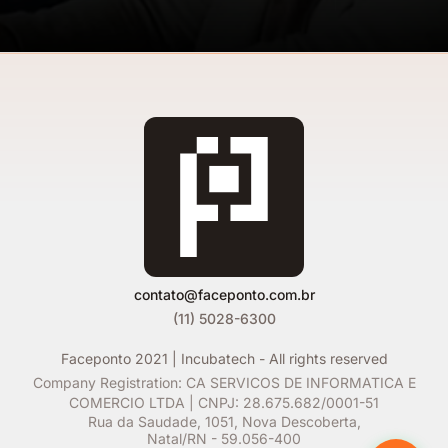
contato@faceponto.com.br
(11) 5028-6300
Faceponto 2021 | Incubatech - All rights reserved
Company Registration
:
CA SERVICOS DE INFORMATICA E
COMERCIO LTDA | CNPJ: 28.675.682/0001-51
Rua da Saudade, 1051, Nova Descoberta,
Natal/RN - 59.056-400