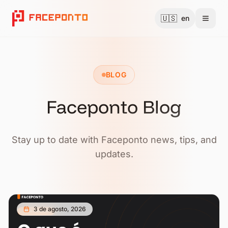
🇺🇸
en
Toggl
BLOG
Faceponto Blog
Stay up to date with Faceponto news, tips, and
updates.
3 de agosto, 2026